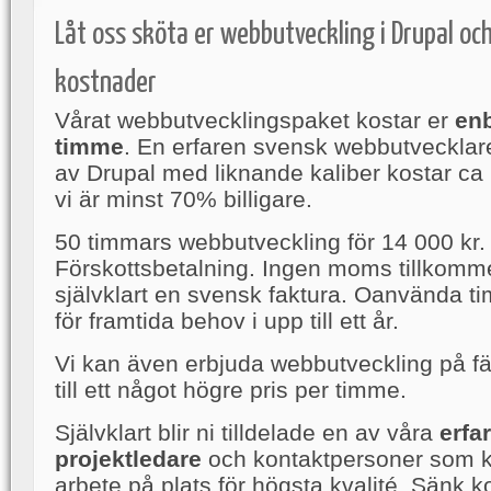
Låt oss sköta er webbutveckling i Drupal oc
kostnader
Vårat webbutvecklingspaket kostar er
enb
timme
. En erfaren svensk webbutvecklar
av Drupal med liknande kaliber kostar ca 
vi är minst 70% billigare.
50 timmars webbutveckling för 14 000 kr.
Förskottsbetalning. Ingen moms tillkomme
självklart en svensk faktura. Oanvända t
för framtida behov i upp till ett år.
Vi kan även erbjuda webbutveckling på fä
till ett något högre pris per timme.
Självklart blir ni tilldelade en av våra
erfa
projektledare
och kontaktpersoner som kon
arbete på plats för högsta kvalité. Sänk 