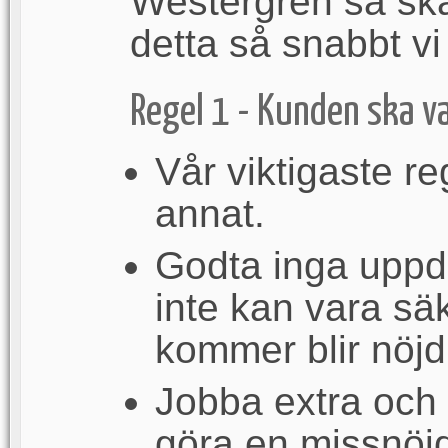
Westergren så ska 
detta så snabbt vi
Regel 1 - Kunden ska v
Vår viktigaste re
annat.
Godta inga uppdr
inte kan vara s
kommer blir nöjd
Jobba extra och h
göra en missnöjd