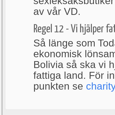
sexleksaksbutiker 
av vår VD.
Regel 12 - Vi hjälper fat
Så länge som To
ekonomisk lönsamh
Bolivia så ska vi h
fattiga land. För i
punkten se
charit