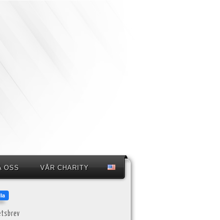
A OSS
VÅR CHARITY
etsbrev