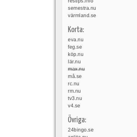
restips.info
semestra.nu
värmland.se
Korta:
eva.nu
feg.se
köp.nu
lär.nu
max.nu
må.se
rc.nu
rm.nu
tv3.nu
v4.se
Övriga:
24bingo.se