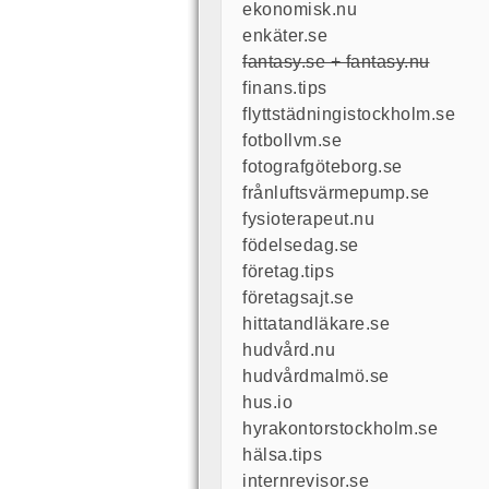
ekonomisk.nu
enkäter.se
fantasy.se + fantasy.nu
finans.tips
flyttstädningistockholm.se
fotbollvm.se
fotografgöteborg.se
frånluftsvärmepump.se
fysioterapeut.nu
födelsedag.se
företag.tips
företagsajt.se
hittatandläkare.se
hudvård.nu
hudvårdmalmö.se
hus.io
hyrakontorstockholm.se
hälsa.tips
internrevisor.se