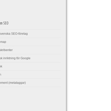
om SEO
 svenska SEO-företag
emap
skribenter
k inriktning för Google
nk
n
ment (metataggar)