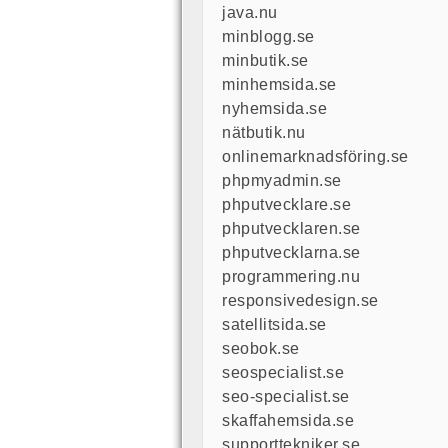
java.nu
minblogg.se
minbutik.se
minhemsida.se
nyhemsida.se
nätbutik.nu
onlinemarknadsföring.se
phpmyadmin.se
phputvecklare.se
phputvecklaren.se
phputvecklarna.se
programmering.nu
responsivedesign.se
satellitsida.se
seobok.se
seospecialist.se
seo-specialist.se
skaffahemsida.se
supporttekniker.se