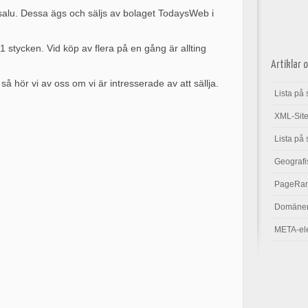
 salu. Dessa ägs och säljs av bolaget TodaysWeb i
 stycken. Vid köp av flera på en gång är allting
Artiklar 
å hör vi av oss om vi är intresserade av att sällja.
Lista på
XML-Sit
Lista på 
Geografis
PageRa
Domäne
META-ele