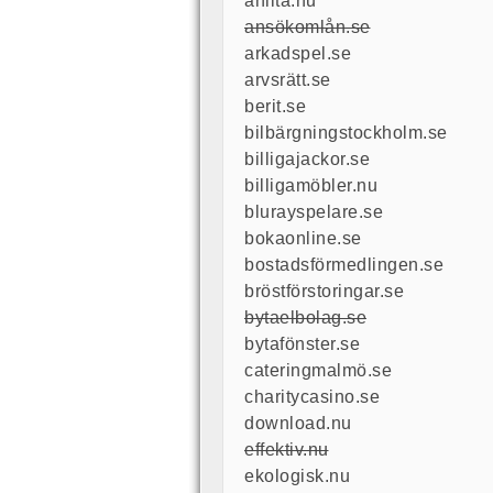
anlita.nu
ansökomlån.se
arkadspel.se
arvsrätt.se
berit.se
bilbärgningstockholm.se
billigajackor.se
billigamöbler.nu
blurayspelare.se
bokaonline.se
bostadsförmedlingen.se
bröstförstoringar.se
bytaelbolag.se
bytafönster.se
cateringmalmö.se
charitycasino.se
download.nu
effektiv.nu
ekologisk.nu