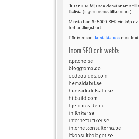
Just nu är följande domännamn till
Bolivia (ingen moms tillkommer).
Minsta bud är 5000 SEK vid köp av 1
förhandlingsbart.
För intresse,
kontakta oss
med bud s
Inom SEO och webb:
apache.se
bloggtema.se
codeguides.com
hemsidabrf.se
hemsidortillsalu.se
hitbuild.com
hjemmeside.nu
inlänkar.se
internetbutiker.se
internetkonsulterna.se
itkonsultbolaget.se