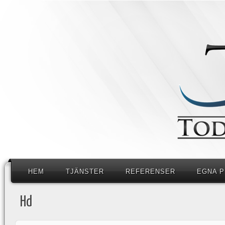
HEM
TJÄNSTER
REFERENSER
EGNA 
Hd