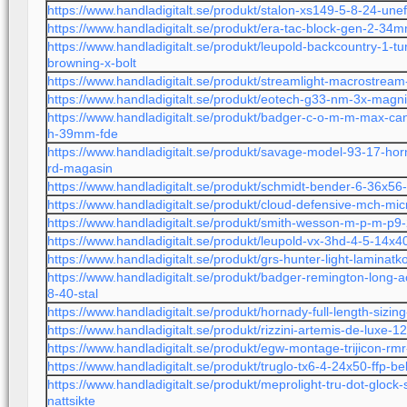
https://www.handladigitalt.se/produkt/stalon-xs149-5-8-24-une
https://www.handladigitalt.se/produkt/era-tac-block-gen-2-
https://www.handladigitalt.se/produkt/leupold-backcountry-1-t
browning-x-bolt
https://www.handladigitalt.se/produkt/streamlight-macrostrea
https://www.handladigitalt.se/produkt/eotech-g33-nm-3x-magni
https://www.handladigitalt.se/produkt/badger-c-o-m-m-max-ca
h-39mm-fde
https://www.handladigitalt.se/produkt/savage-model-93-17-ho
rd-magasin
https://www.handladigitalt.se/produkt/schmidt-bender-6-36x56-p
https://www.handladigitalt.se/produkt/cloud-defensive-mch-mic
https://www.handladigitalt.se/produkt/smith-wesson-m-p-m-p
https://www.handladigitalt.se/produkt/leupold-vx-3hd-4-5-14x4
https://www.handladigitalt.se/produkt/grs-hunter-light-laminatko
https://www.handladigitalt.se/produkt/badger-remington-long-a
8-40-stal
https://www.handladigitalt.se/produkt/hornady-full-length-sizi
https://www.handladigitalt.se/produkt/rizzini-artemis-de-luxe-
https://www.handladigitalt.se/produkt/egw-montage-trijicon-rmr
https://www.handladigitalt.se/produkt/truglo-tx6-4-24x50-ffp-bel
https://www.handladigitalt.se/produkt/meprolight-tru-dot-glock
nattsikte