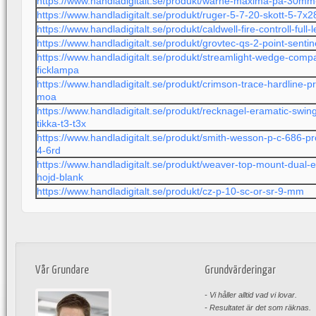
https://www.handladigitalt.se/produkt/warne-maxima-pa-30mm
https://www.handladigitalt.se/produkt/ruger-5-7-20-skott-5-
https://www.handladigitalt.se/produkt/caldwell-fire-controll-full-
https://www.handladigitalt.se/produkt/grovtec-qs-2-point-senti
https://www.handladigitalt.se/produkt/streamlight-wedge-com
ficklampa
https://www.handladigitalt.se/produkt/crimson-trace-hardline-p
moa
https://www.handladigitalt.se/produkt/recknagel-eramatic-sw
tikka-t3-t3x
https://www.handladigitalt.se/produkt/smith-wesson-p-c-686-p
4-6rd
https://www.handladigitalt.se/produkt/weaver-top-mount-dual-
hojd-blank
https://www.handladigitalt.se/produkt/cz-p-10-sc-or-sr-9-mm
Vår Grundare
Grundvärderingar
- Vi håller alltid vad vi lovar.
- Resultatet är det som räknas.