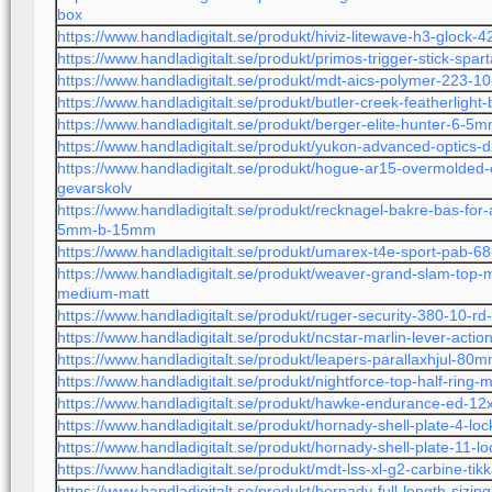
box
https://www.handladigitalt.se/produkt/hiviz-litewave-h3-glock-
https://www.handladigitalt.se/produkt/primos-trigger-stick-spa
https://www.handladigitalt.se/produkt/mdt-aics-polymer-223-1
https://www.handladigitalt.se/produkt/butler-creek-featherligh
https://www.handladigitalt.se/produkt/berger-elite-hunter-6-
https://www.handladigitalt.se/produkt/yukon-advanced-optics-d
https://www.handladigitalt.se/produkt/hogue-ar15-overmolded-c
gevarskolv
https://www.handladigitalt.se/produkt/recknagel-bakre-bas-fo
5mm-b-15mm
https://www.handladigitalt.se/produkt/umarex-t4e-sport-pab-68-
https://www.handladigitalt.se/produkt/weaver-grand-slam-top
medium-matt
https://www.handladigitalt.se/produkt/ruger-security-380-10-r
https://www.handladigitalt.se/produkt/ncstar-marlin-lever-actio
https://www.handladigitalt.se/produkt/leapers-parallaxhjul-80
https://www.handladigitalt.se/produkt/nightforce-top-half-ring
https://www.handladigitalt.se/produkt/hawke-endurance-ed-12
https://www.handladigitalt.se/produkt/hornady-shell-plate-4-loc
https://www.handladigitalt.se/produkt/hornady-shell-plate-11-lo
https://www.handladigitalt.se/produkt/mdt-lss-xl-g2-carbine-tik
https://www.handladigitalt.se/produkt/hornady-full-length-sizi