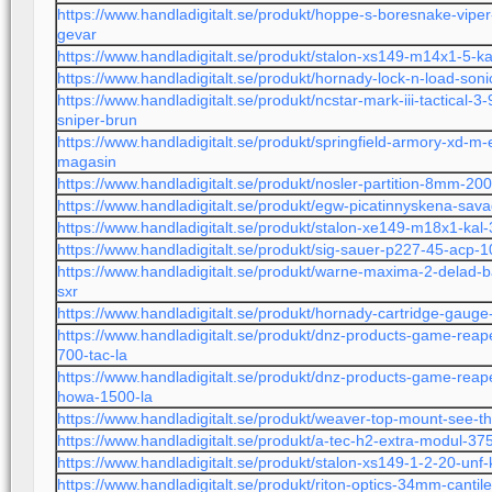
https://www.handladigitalt.se/produkt/hoppe-s-boresnake-vi
gevar
https://www.handladigitalt.se/produkt/stalon-xs149-m14x1-5-k
https://www.handladigitalt.se/produkt/hornady-lock-n-load-soni
https://www.handladigitalt.se/produkt/ncstar-mark-iii-tactical-3-
sniper-brun
https://www.handladigitalt.se/produkt/springfield-armory-xd-m-
magasin
https://www.handladigitalt.se/produkt/nosler-partition-8mm-20
https://www.handladigitalt.se/produkt/egw-picatinnyskena-sa
https://www.handladigitalt.se/produkt/stalon-xe149-m18x1-kal
https://www.handladigitalt.se/produkt/sig-sauer-p227-45-acp-
https://www.handladigitalt.se/produkt/warne-maxima-2-delad-b
sxr
https://www.handladigitalt.se/produkt/hornady-cartridge-gau
https://www.handladigitalt.se/produkt/dnz-products-game-rea
700-tac-la
https://www.handladigitalt.se/produkt/dnz-products-game-re
howa-1500-la
https://www.handladigitalt.se/produkt/weaver-top-mount-see-t
https://www.handladigitalt.se/produkt/a-tec-h2-extra-modul-37
https://www.handladigitalt.se/produkt/stalon-xs149-1-2-20-unf
https://www.handladigitalt.se/produkt/riton-optics-34mm-canti