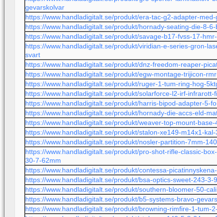
gevarskolvar
https://www.handladigitalt.se/produkt/era-tac-g2-adapter-med-
https://www.handladigitalt.se/produkt/hornady-seating-die-8-6
https://www.handladigitalt.se/produkt/savage-b17-fvss-17-hmr
https://www.handladigitalt.se/produkt/viridian-e-series-gron-lase
svart
https://www.handladigitalt.se/produkt/dnz-freedom-reaper-picati
https://www.handladigitalt.se/produkt/egw-montage-trijicon-rm
https://www.handladigitalt.se/produkt/ruger-1-tum-ring-hog-5kt
https://www.handladigitalt.se/produkt/solarforce-l2-irf-infrarott-fi
https://www.handladigitalt.se/produkt/harris-bipod-adapter-5-
https://www.handladigitalt.se/produkt/hornady-die-accs-eld-
https://www.handladigitalt.se/produkt/weaver-top-mount-base
https://www.handladigitalt.se/produkt/stalon-xe149-m14x1-kal
https://www.handladigitalt.se/produkt/nosler-partition-7mm-14
https://www.handladigitalt.se/produkt/pro-shot-rifle-classic-b
30-7-62mm
https://www.handladigitalt.se/produkt/contessa-picatinnyske
https://www.handladigitalt.se/produkt/bsa-optics-sweet-243-3-
https://www.handladigitalt.se/produkt/southern-bloomer-50-cal
https://www.handladigitalt.se/produkt/b5-systems-bravo-gevar
https://www.handladigitalt.se/produkt/browning-rimfire-1-tum-2